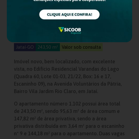
Apartamento no
Residencial Varandas do
Lago, em Jataí-GO
Jataí-GO
243,50 m²
Valor sob consulta
Imóvel novo, bem localizado, com excelente
vista, no Edifício Residencial Varandas do Lago
(Quadra 60, Lote 01-03, 21/22, Box: 16 e 17,
Escaninho 09), na Avenida Voluntários da Pátria,
Bairro Vila Jardim Rio Claro, em Jataí.
O apartamento número 1.102 possui área total
de 243,50 m², sendo 95,63 m² de área comum e
147,82 m² de área privativa, sendo a área
privativa distribuída em 3,64 m² para o escaninho
nº 9 e 144,18 m² para o apartamento. Duas vagas