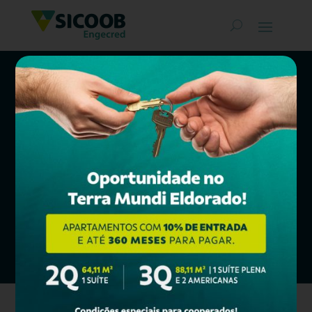
Classificados
SICOOB ENGECRED
COMPRAR, MORAR, INVESTIR
Confira nossos Bens à Venda e
financie em até
360 meses*!