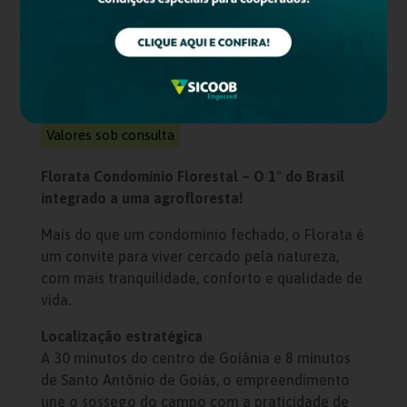
Lotes no Florata
Condomínio Florestal
Goiânia (GO)
A partir de 2.000 m²
Valores sob consulta
Florata Condomínio Florestal – O 1° do Brasil
integrado a uma agrofloresta!
Mais do que um condomínio fechado, o Florata é
um convite para viver cercado pela natureza,
com mais tranquilidade, conforto e qualidade de
vida.
Localização estratégica
A 30 minutos do centro de Goiânia e 8 minutos
de Santo Antônio de Goiás, o empreendimento
une o sossego do campo com a praticidade de