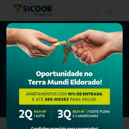
Classificados
SICOOB ENGECRED
COMPRAR, MORAR, INVESTIR
Confira nossos Bens à Venda e
financie em até
360 meses*!