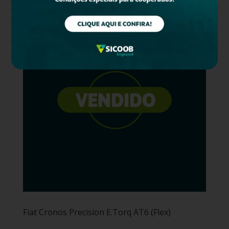
Fiat Cronos Precision E.Torq AT6 (Flex)