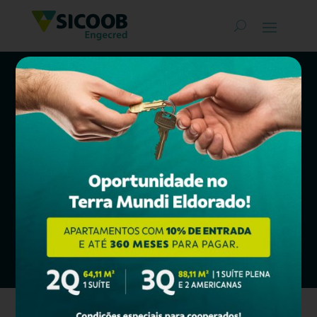
Classificados
SICOOB ENGECRED
COMPRAR, MORAR, INVESTIR
Confira nossos Bens à Venda e
financie em até
360 meses*!