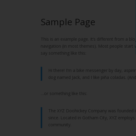
Sample Page
This is an example page. It’s different from a blo
navigation (in most themes). Most people start w
say something like this:
Hi there! I’m a bike messenger by day, aspirin
dog named Jack, and I like piña coladas. (And 
…or something like this:
The XYZ Doohickey Company was founded in 1
since. Located in Gotham City, XYZ employs
community.