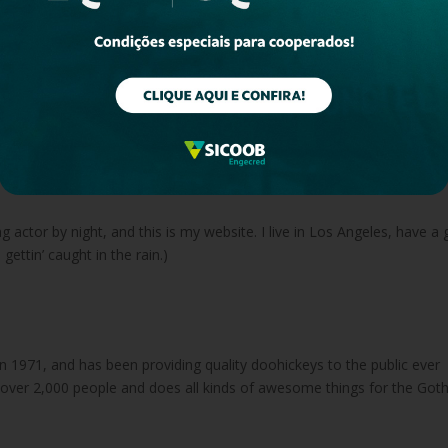
g post because it will stay in one place and will show up in your site
ith an About page that introduces them to potential site visitors. It 
g actor by night, and this is my website. I live in Los Angeles, have a 
gettin’ caught in the rain.)
971, and has been providing quality doohickeys to the public ever
 over 2,000 people and does all kinds of awesome things for the Go