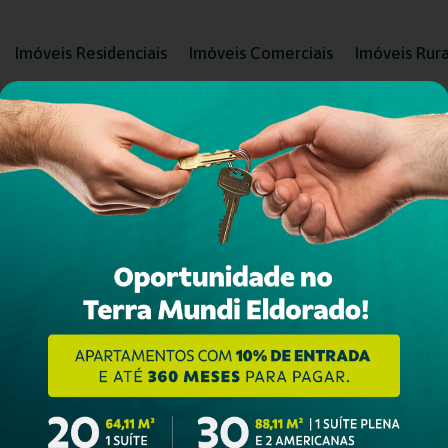
Imóveis Residenciais
Imóveis Comerciais
Imóveis Rura
D
R